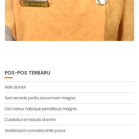
POS-POS TERBARU
Halo dunia!
Sed vel ante porta, accumsan magna
Orci varius natoque penatibus magnis
Curabitur id mauris id enim
Vestibulum convallis ante purus