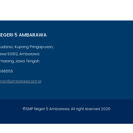
NEGERI 5 AMBARAWA
 Sudarso, Kupang Pringapusan,
wa 50612, Ambarawa
emarang, Jawa Tengah
596555
mpn5ambarawa.sch.id
©SMP Negeri 5 Ambarawa. All right reserved 2025