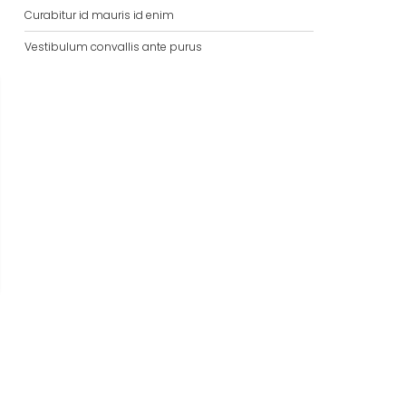
Curabitur id mauris id enim
Vestibulum convallis ante purus