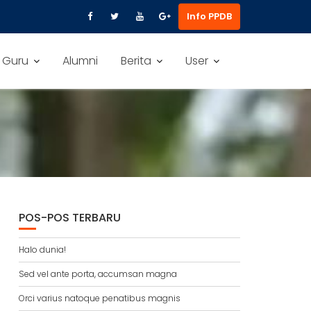
Info PPDB
 Guru
Alumni
Berita
User
POS-POS TERBARU
Halo dunia!
Sed vel ante porta, accumsan magna
Orci varius natoque penatibus magnis