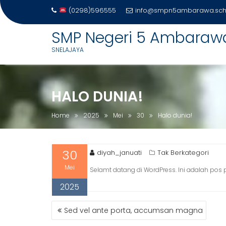
(0298)596555
info@smpn5ambarawa.sch.
Skip
SMP Negeri 5 Ambaraw
to
SNELAJAYA
content
HALO DUNIA!
Home
2025
Mei
30
Halo dunia!
30
diyah_januati
Tak Berkategori
Mei
Selamt datang di WordPress. Ini adalah pos
2025
NAVIGASI
Sed vel ante porta, accumsan magna
POS