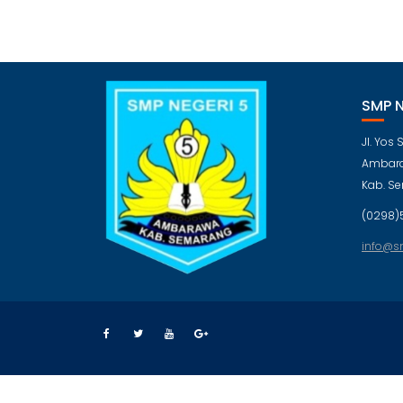
SMP 
Jl. Yos
Ambara
Kab. S
(0298)
info@s