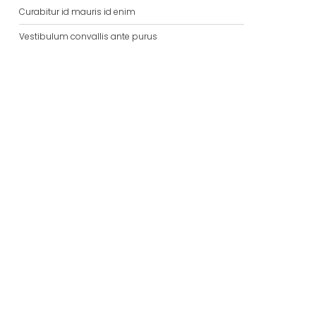
Curabitur id mauris id enim
Vestibulum convallis ante purus