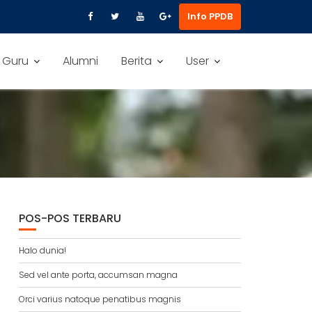
Info PPDB
 Guru
Alumni
Berita
User
POS-POS TERBARU
Halo dunia!
Sed vel ante porta, accumsan magna
Orci varius natoque penatibus magnis