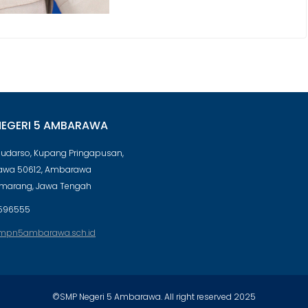
NEGERI 5 AMBARAWA
 Sudarso, Kupang Pringapusan,
wa 50612, Ambarawa
emarang, Jawa Tengah
596555
mpn5ambarawa.sch.id
©SMP Negeri 5 Ambarawa. All right reserved 2025