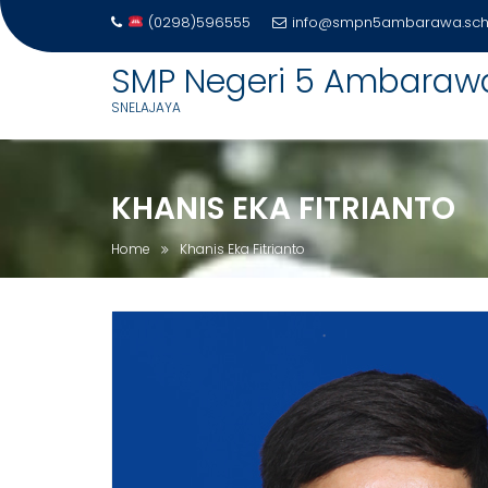
(0298)596555
info@smpn5ambarawa.sch.
Skip
SMP Negeri 5 Ambaraw
to
SNELAJAYA
content
KHANIS EKA FITRIANTO
Home
Khanis Eka Fitrianto