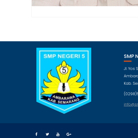
SMP 
Jl. Yos
Ambara
Kab. S
(0298)
info@s