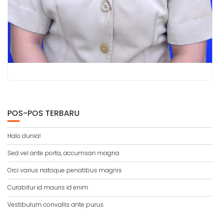
POS-POS TERBARU
Halo dunia!
Sed vel ante porta, accumsan magna
Orci varius natoque penatibus magnis
Curabitur id mauris id enim
Vestibulum convallis ante purus