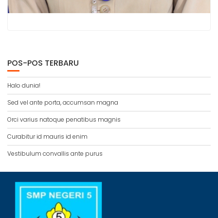
POS-POS TERBARU
Halo dunia!
Sed vel ante porta, accumsan magna
Orci varius natoque penatibus magnis
Curabitur id mauris id enim
Vestibulum convallis ante purus