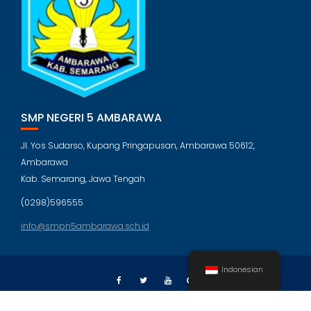
SMP NEGERI 5 AMBARAWA
Jl. Yos Sudarso, Kupang Pringapusan, Ambarawa 50612,
Ambarawa
Kab. Semarang, Jawa Tengah
(0298)596555
info@smpn5ambarawa.sch.id
Indonesian
©SMP Negeri 5 Ambarawa. All right reserved 2025