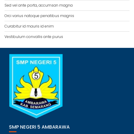
Sed vel ante porta, accumsan magna
Orci varius natoque penatibus magnis
Curabitur id mauris id enim
Vestibulum convallis ante purus
SMP NEGERI 5 AMBARAWA