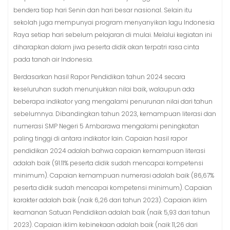
bendera tiap hari Senin dan hari besar nasional. Selain itu
sekolah juga mempunyai program menyanyikan lagu Indonesia
Raya setiap hari sebelum pelajaran di mulai. Melalui kegiatan ini
diharapkan dalam jiwa peserta didik akan terpatri rasa cinta
pada tanah air Indonesia.
Berdasarkan hasil Rapor Pendidikan tahun 2024 secara
keseluruhan sudah menunjukkan nilai baik, walaupun ada
beberapa indikator yang mengalami penurunan nilai dari tahun
sebelumnya. Dibandingkan tahun 2023, kemampuan literasi dan
numerasi SMP Negeri 5 Ambarawa mengalami peningkatan
paling tinggi di antara indikator lain. Capaian hasil rapor
pendidikan 2024 adalah bahwa capaian kemampuan literasi
adalah baik (91.11% peserta didik sudah mencapai kompetensi
minimum). Capaian kemampuan numerasi adalah baik (86,67%
peserta didik sudah mencapai kompetensi minimum). Capaian
karakter adalah baik (naik 6,26 dari tahun 2023). Capaian iklim
keamanan Satuan Pendidikan adalah baik (naik 5,93 dari tahun
2023). Capaian iklim kebinekaan adalah baik (naik 11,26 dari