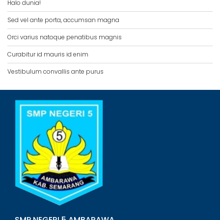
Halo dunia!
Sed vel ante porta, accumsan magna
Orci varius natoque penatibus magnis
Curabitur id mauris id enim
Vestibulum convallis ante purus
SMP NEGERI 5 AMBARAWA