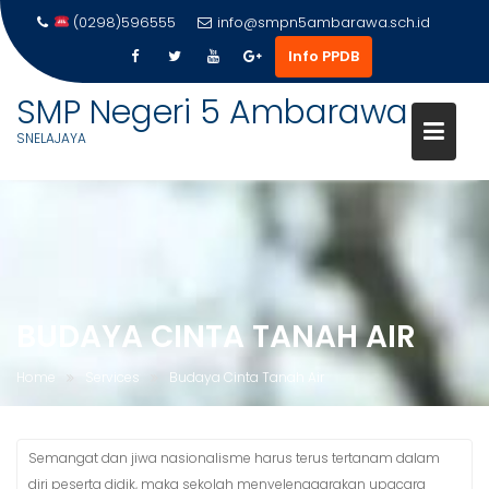
(0298)596555
info@smpn5ambarawa.sch.id
Info PPDB
SMP Negeri 5 Ambarawa
SNELAJAYA
Skip
to
content
BUDAYA CINTA TANAH AIR
Home
Services
Budaya Cinta Tanah Air
Semangat dan jiwa nasionalisme harus terus tertanam dalam
diri peserta didik, maka sekolah menyelenggarakan upacara