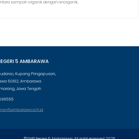
antara sampah organik dengan anorganik
.
NEGERI 5 AMBARAWA
 Sudarso, Kupang Pringapusan,
wa 50612, Ambarawa
emarang, Jawa Tengah
596555
mpn5ambarawa.sch.id
©SMP Negeri 5 Ambarawa. All right reserved 2025