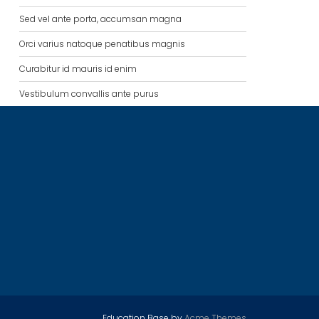
Sed vel ante porta, accumsan magna
Orci varius natoque penatibus magnis
Curabitur id mauris id enim
Vestibulum convallis ante purus
Education Base by
Acme Themes