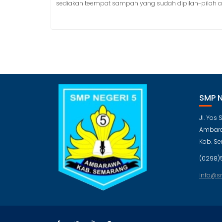
sediakan teempat sampah yang sudah dipilah-pilah 
SMP 
Jl. Yos
Ambara
Kab. S
(0298)
info@s