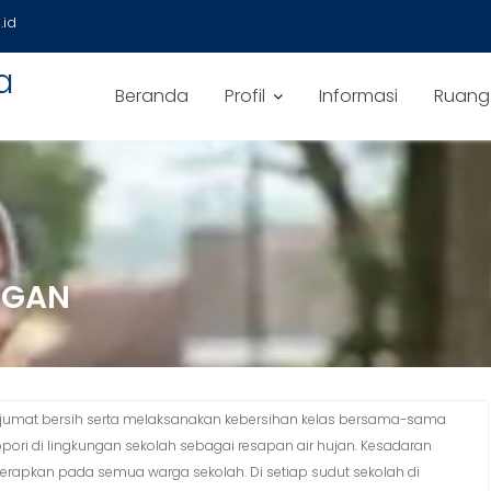
id
a
Beranda
Profil
Informasi
Ruang
NGAN
umat bersih serta melaksanakan kebersihan kelas bersama-sama
pori di lingkungan sekolah sebagai resapan air hujan. Kesadaran
apkan pada semua warga sekolah. Di setiap sudut sekolah di