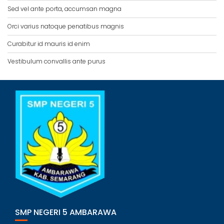
Sed vel ante porta, accumsan magna
Orci varius natoque penatibus magnis
Curabitur id mauris id enim
Vestibulum convallis ante purus
SMP NEGERI 5 AMBARAWA