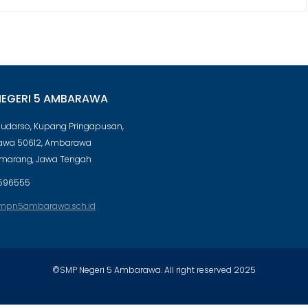
NEGERI 5 AMBARAWA
 Sudarso, Kupang Pringapusan,
wa 50612, Ambarawa
emarang, Jawa Tengah
596555
mpn5ambarawa.sch.id
©SMP Negeri 5 Ambarawa. All right reserved 2025