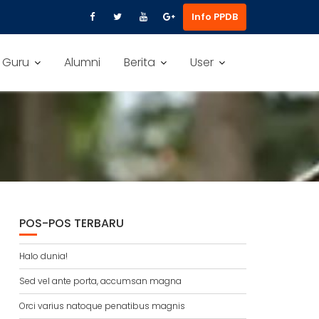
Info PPDB
 Guru
Alumni
Berita
User
POS-POS TERBARU
Halo dunia!
Sed vel ante porta, accumsan magna
Orci varius natoque penatibus magnis