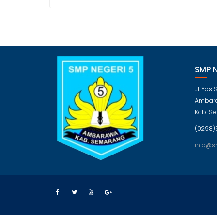
SMP 
Jl. Yos
Ambara
Kab. S
(0298)
info@s