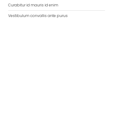
Curabitur id mauris id enim
Vestibulum convallis ante purus