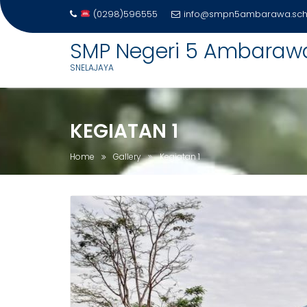
(0298)596555
info@smpn5ambarawa.sch.
Skip
SMP Negeri 5 Ambaraw
to
SNELAJAYA
content
KEGIATAN 1
Home
Gallery
Kegiatan 1