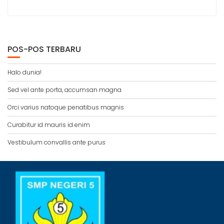
POS-POS TERBARU
Halo dunia!
Sed vel ante porta, accumsan magna
Orci varius natoque penatibus magnis
Curabitur id mauris id enim
Vestibulum convallis ante purus