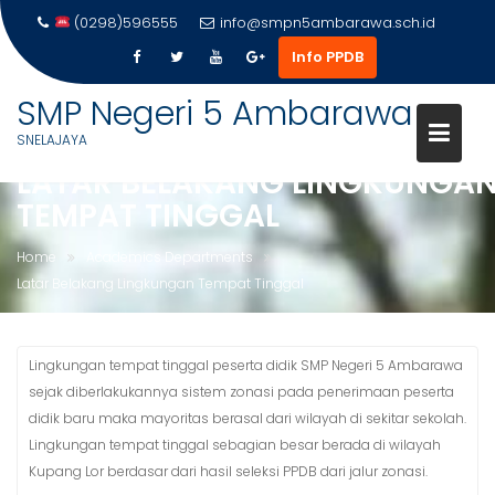
(0298)596555
info@smpn5ambarawa.sch.id
Info PPDB
Skip
SMP Negeri 5 Ambarawa
to
SNELAJAYA
content
LATAR BELAKANG LINGKUNGA
TEMPAT TINGGAL
Home
Academics Departments
Latar Belakang Lingkungan Tempat Tinggal
Lingkungan tempat tinggal peserta didik SMP Negeri 5 Ambarawa
sejak diberlakukannya sistem zonasi pada penerimaan peserta
didik baru maka mayoritas berasal dari wilayah di sekitar sekolah.
Lingkungan tempat tinggal sebagian besar berada di wilayah
Kupang Lor berdasar dari hasil seleksi PPDB dari jalur zonasi.