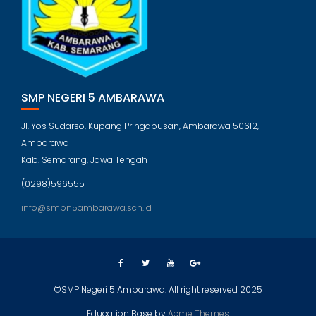
SMP NEGERI 5 AMBARAWA
Jl. Yos Sudarso, Kupang Pringapusan, Ambarawa 50612,
Ambarawa
Kab. Semarang, Jawa Tengah
(0298)596555
info@smpn5ambarawa.sch.id
©SMP Negeri 5 Ambarawa. All right reserved 2025
Education Base by
Acme Themes